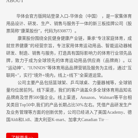
ABOUT
华体会官方版网站登录入口-华体会（中国） ，是一家集体育
用品设计、研发、生产、销售与服务于一体的新三板挂牌公司（股
票简称“康莱股份”，代码为830877）。
康莱股份围绕全民健身健康产业链，秉承“专注家庭体育，成
就世界健康”的经营宗旨，专注家用体育运动用品、智能运动器械
研发、制造、销售与服务，打造具有国际影响力的体育行业领先品
牌，致力于成为全球领先的体育运动用品供应商（品牌商）。以
“运动神”、“IUNNDS”等体育用品品牌营销及服务为主线，通过“互
联网+”，实行“境外+境内，线上+线下”全渠道运营。
公司主要产品包括篮球架、乒乓球桌、力量器械等，全球销
量均位居前列。
线下渠道，我们的客户涵盖众多全球体育用品知名
品牌商及世界500强企业。
线上渠道，Amazon
、Walmart等
平台相
关类目Top50中,我们的产品长期占比50%左右。凭借产品研发生产
及业务管理等方面的创新优势，公司已经进入了美国Academy、德
国Aldi和Lidl、澳大利亚K-mart、加拿大Canadian Tir···
了解更多>>