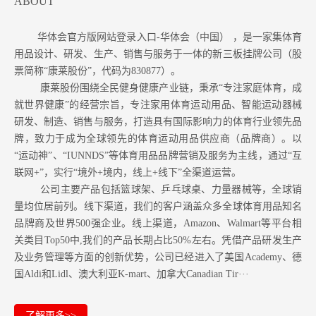
ABOUT
华体会官方版网站登录入口-华体会（中国） ，是一家集体育
用品设计、研发、生产、销售与服务于一体的新三板挂牌公司（股
票简称“康莱股份”，代码为830877）。
康莱股份围绕全民健身健康产业链，秉承“专注家庭体育，成
就世界健康”的经营宗旨，专注家用体育运动用品、智能运动器械
研发、制造、销售与服务，打造具有国际影响力的体育行业领先品
牌，致力于成为全球领先的体育运动用品供应商（品牌商）。以
“运动神”、“IUNNDS”等体育用品品牌营销及服务为主线，通过“互
联网+”，实行“境外+境内，线上+线下”全渠道运营。
公司主要产品包括篮球架、乒乓球桌、力量器械等，全球销
量均位居前列。
线下渠道，我们的客户涵盖众多全球体育用品知名
品牌商及世界500强企业。
线上渠道，Amazon
、Walmart等
平台相
关类目Top50中,我们的产品长期占比50%左右。凭借产品研发生产
及业务管理等方面的创新优势，公司已经进入了美国Academy、德
国Aldi和Lidl、澳大利亚K-mart、加拿大Canadian Tir···
了解更多>>