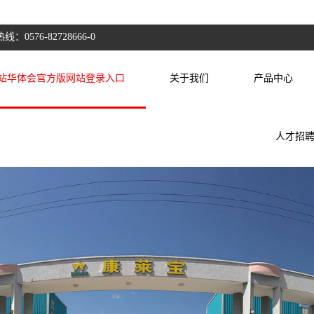
76-82728666-0
站华体会官方版网站登录入口
关于我们
产品中心
人才招