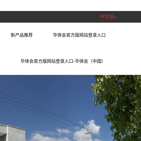
中文站
|
新产品推荐
华体会官方版网站登录入口
聘
华体会官方版网站登录入口-华体会（中国）