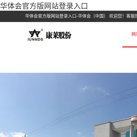
华体会官方版网站登录入口
华体会官方版网站登录入口-华体会（中国） 欢迎您！客服热线：05
网