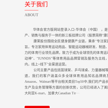
关于我们
ABOUT
华体会官方版网站登录入口-华体会（中国） ，
产、销售与服务于一体的新三板挂牌公司（股票简称“康莱股
康莱股份围绕全民健身健康产业链，秉承“专注家
旨，专注家用体育运动用品、智能运动器械研发、制造
力的体育行业领先品牌，致力于成为全球领先的体育运
动神”、“IUNNDS”等体育用品品牌营销及服务为主线
内，线上+线下”全渠道运营。
公司主要产品包括篮球架、乒乓球桌、力量器械
道，我们的客户涵盖众多全球体育用品知名品牌商及
Amazon
、Walmart等
平台相关类目Top50中,我们的产
生产及业务管理等方面的创新优势，公司已经进入了美国Acad
大利亚K-mart、加拿大Canadian Tir···