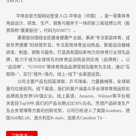
ABOUT
华体会官方版网站登录入口-华体会（中国） ，是一家集体育
用品设计、研发、生产、销售与服务于一体的新三板挂牌公司（股
票简称“康莱股份”，代码为830877）。
康莱股份围绕全民健身健康产业链，秉承“专注家庭体育，成
就世界健康”的经营宗旨，专注家用体育运动用品、智能运动器械
研发、制造、销售与服务，打造具有国际影响力的体育行业领先品
牌，致力于成为全球领先的体育运动用品供应商（品牌商）。以
“运动神”、“IUNNDS”等体育用品品牌营销及服务为主线，通过“互
联网+”，实行“境外+境内，线上+线下”全渠道运营。
公司主要产品包括篮球架、乒乓球桌、力量器械等，全球销
量均位居前列。
线下渠道，我们的客户涵盖众多全球体育用品知名
品牌商及世界500强企业。
线上渠道，Amazon
、Walmart等
平台相
关类目Top50中,我们的产品长期占比50%左右。凭借产品研发生产
及业务管理等方面的创新优势，公司已经进入了美国Academy、德
国Aldi和Lidl、澳大利亚K-mart、加拿大Canadian Tir···
了解更多>>